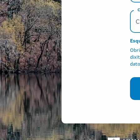
C
Esq
Obri
dixi
dato