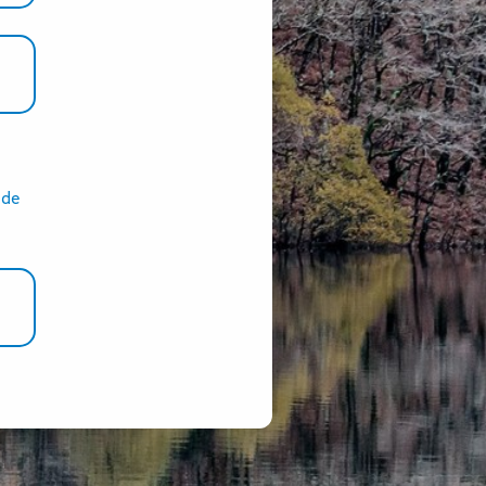
s
 de