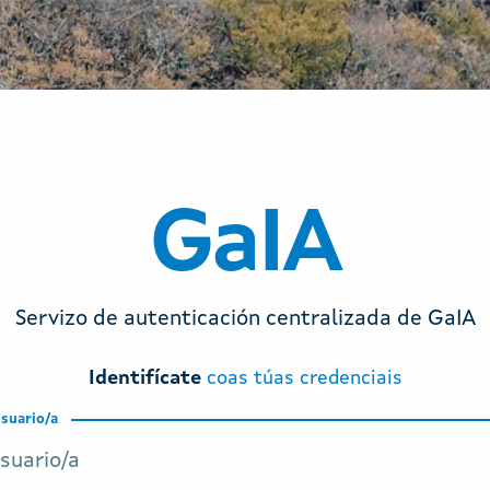
cia
GaIA
Servizo de autenticación centralizada de GaIA
Identifícate
coas túas credenciais
suario/a