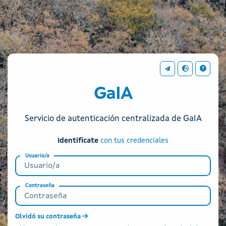
CAS - Xunta de Galicia
Información de cont
Idioma
Ayuda
GaIA
Servicio de autenticación centralizada de GaIA
Identifícate
con tus credenciales
Usuario/a
Contraseña
Olvidó su contraseña